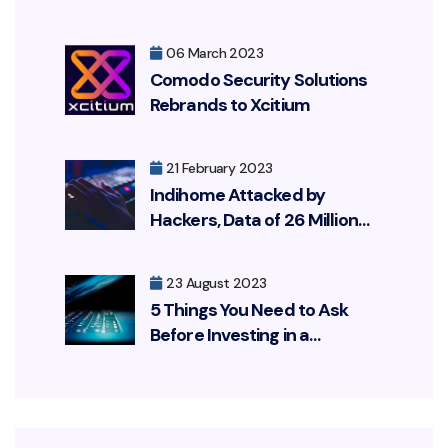
Resurfacing, Targeting Your
Bank Account
06 March 2023
Comodo Security Solutions
Rebrands to Xcitium
21 February 2023
Indihome Attacked by
Hackers, Data of 26 Million
Customers Leaked
23 August 2023
5 Things You Need to Ask
Before Investing in a
Cybersecurity Solution