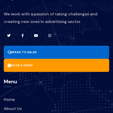
STRATEGIPROMOSIKULINER
We work with a passion of taking challenges and
creating new ones in advertising sector.
DIGITALMARKETINGKULINER
BRANDINGKULINER
UPDATESOFTWARE
SPEAK TO SALES
MANFAAT-UPDATE-SOFTWARE
BOOK A DEMO
BISNIS
PARIWISATA
Menu
BRANDING
PERUSAHAAN
Home
STRATEGI
TREND
About Us