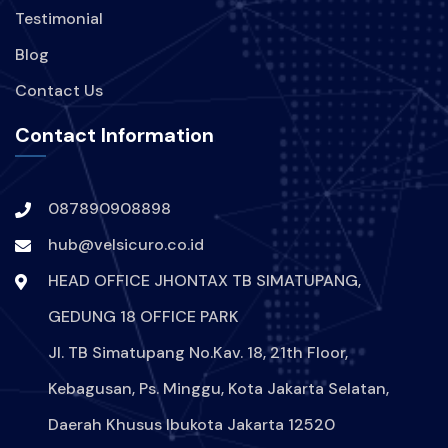
KEBOCORAN-DATA
INDIHOME
Testimonial
Blog
TEKNOLOGI
Contact Us
KEBOCORAN-DATA-INDIHOME
Contact Information
HACKER-MENYERANG-INDIHOME
087890908898
DIGITAL-SECURE
VPN
hub@velsicuro.co.id
PROTECTION-DIGITAL
ARTIS
HEAD OFFICE JHONTAX TB SIMATUPANG,
GEDUNG 18 OFFICE PARK
SELEBRITAS
INSTAGRAM
Jl. TB Simatupang No.Kav. 18, 21th Floor,
HACK
HACKER
Kebagusan, Ps. Minggu, Kota Jakarta Selatan,
Daerah Khusus Ibukota Jakarta 12520
AKUNINSTAGRAMANGELINASONDAKHDIRETAS