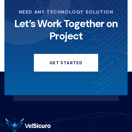
KOPERASI-DIGITAL
NEED ANY TECHNOLOGY SOLUTION
STRATEGI-KOPERASI
Let’s Work Together on
Project
ANGELINASONDAKH
HACKERINSTAGRAM
GET STARTED
KEAMANANDIGITAL
HACKING
KERUGIANFINANSIAL
REAKTIF-VS-PROAKTIF
MARKETINGBISNISKULINER
PEMASARANRESTORAN