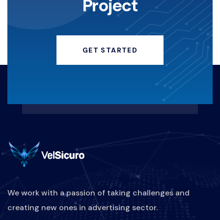
Project
ANGELINASONDAKH
HACKERINSTAGRAM
GET STARTED
KEAMANANDIGITAL
HACKING
KERUGIANFINANSIAL
REAKTIF-VS-PROAKTIF
MARKETINGBISNISKULINER
PEMASARANRESTORAN
STRATEGIPROMOSIKULINER
We work with a passion of taking challenges and
creating new ones in advertising sector.
DIGITALMARKETINGKULINER