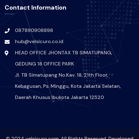
KEBOCORAN-DATA-INDIHOME
Contact Information
HACKER-MENYERANG-INDIHOME
087890908898
DIGITAL-SECURE
VPN
hub@velsicuro.co.id
PROTECTION-DIGITAL
ARTIS
HEAD OFFICE JHONTAX TB SIMATUPANG,
GEDUNG 18 OFFICE PARK
SELEBRITAS
INSTAGRAM
Jl. TB Simatupang No.Kav. 18, 21th Floor,
HACK
HACKER
Kebagusan, Ps. Minggu, Kota Jakarta Selatan,
Daerah Khusus Ibukota Jakarta 12520
AKUNINSTAGRAMANGELINASONDAKHDIRETAS
DIGITAL
BJORKA
KEAMANAN
© 2024 velsicuro.com. All Rights Reserved. Developed