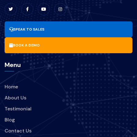
BRANDINGKULINER
UPDATESOFTWARE
SPEAK TO SALES
MANFAAT-UPDATE-SOFTWARE
BOOK A DEMO
BISNIS
PARIWISATA
Menu
BRANDING
PERUSAHAAN
Home
STRATEGI
TREND
About Us
KEBOCORAN-DATA
INDIHOME
Testimonial
Blog
TEKNOLOGI
Contact Us